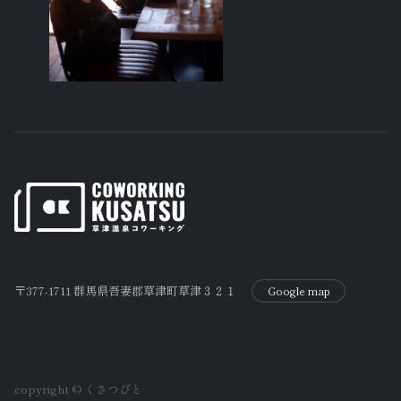
〒377-1711 群馬県吾妻郡草津町草津３２１
Google map
copyright © くさつびと️