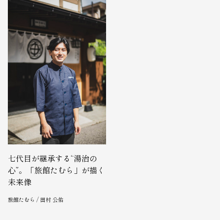
七代目が継承する“湯治の
心”。「旅館たむら」が描く
未来像
旅館たむら / 田村 公佑