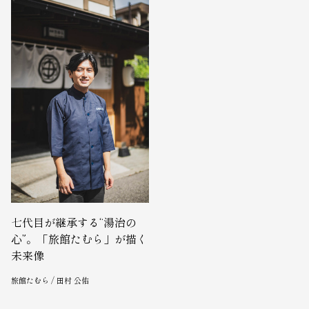
七代目が継承する“湯治の
心”。「旅館たむら」が描く
未来像
旅館たむら / 田村 公佑