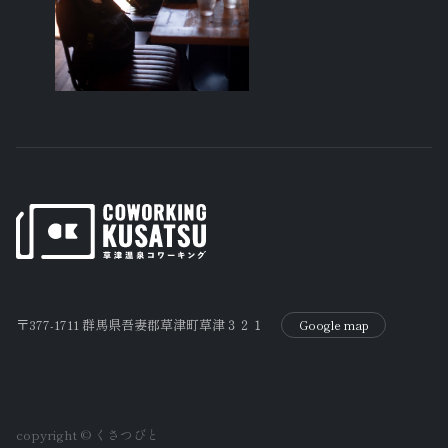
〒377-1711 群馬県吾妻郡草津町草津３２１
Google map
copyright © くさつびと️