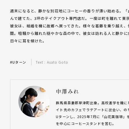
週末になると、静かな別荘地にコーヒーの香りが漂い始める。「
んで建てた、3坪のテイクアウト専門店だ。一度は町を離れて東
彼女は、結婚を機に故郷へ戻ってきた。様々な葛藤を乗り越え、
間。喧騒から離れた穏やかな森の中で、彼女は訪れる人と静かに
日々に耳を傾けた。
#Uターン
Text : Asato Goto
中澤みれ
群馬県吾妻郡草津町出身。高校進学を機に
イト先のカフェでラテアートに出会い、の
Uターンし、2025年7月に「山花葉珈琲
を中心にコーヒースタンドを営む。