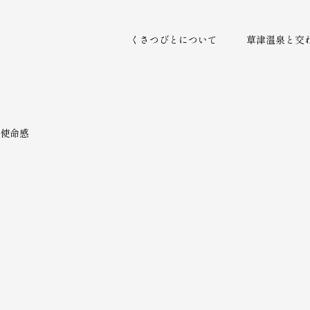
くさつびとについて
草津温泉と交
使命感