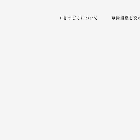
くさつびとについて
草津温泉と交