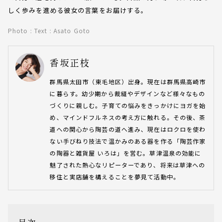
しく歩みを進める彼女の言葉をお届けする。
Photo : Text : Asato Goto
香坂正枝
群馬県太田市（東毛地区）出身。現在は群馬県高崎市
に暮らす。幼少期から裁縫やデザインなど様々なもの
づくりに親しむ。子育ての悩みをきっかけにヨガを始
め、マインドフルネスの考え方に触れる。その後、茶
道への関心から陶芸の道へ進み、現在はロクロを使わ
ない手びねり技法で温かみのある器を作る「陶芸作家
の陶器と雑貨屋 いろは」を営む。草津温泉の効能に
魅了された熱心なリピーターであり、将来は草津への
移住と実店舗を構えることを夢見て活動中。