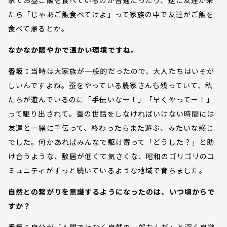
たら「じゃあご飯食べてけよ」って家族の中で友達がご飯を
食べて帰るとか。
なかなか賑やかで温かい環境ですね。
香坂：
当時は大家族が一般的だったので、大人たちはいそが
しいんですよね。蚕をやっている農家さんも残っていて、私
たちが遊んでいるのに「手伝いなー！」「早くやってー！」
って駆り出されて。蚕の世話をしなければいけない時間には
友達と一緒に手伝って、終わったらまた遊ぶ、みたいな感じ
でした。何かあればみんなで駆け寄って「どうした？」と助
け合うような、敷居が低くて気さくな、昭和のゴリゴリのコ
ミュニティがずっと続いているような地域で育ちました。
自然との繋がりを意識するようになったのは、いつ頃からで
すか？
香坂：
自分が「人間ではなく自然の一部なんだ」と深く自覚