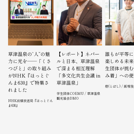
草津温泉の“人”の魅
【レポート】ネパー
誰もが平等に
力に光を——「くさ
ルと日本、草津温泉
楽しめる未来
つびと」の取り組み
で深まる相互理解
生団体が挑む
がNHK『ほっとぐ
「多文化共生会議 in
み着」への使
んま630』で特集さ
草津温泉」
燈(とぼし) / 飯塚
れました
学生団体COEMU / 草津温泉
観光協会DMO
NHK前橋放送局『ほっとぐん
ま630』