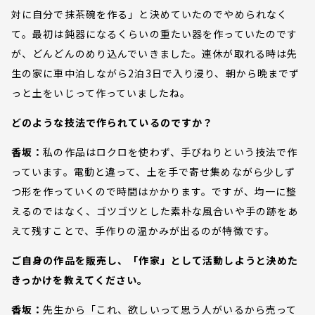
対に自分で抹茶碗を作る」と決めていたのでやめられなく
て。最初は鈍器になるくらいの重たい器を作っていたのです
が、どんどんのめり込んでいきました。連休が取れる時は先
生の家に車中泊しながら2泊3日で入り浸り、朝から晩までず
っと土をいじって作っていましたね。
どのような技法で作られているのですか？
香坂：
私の作品はロクロを使わず、手びねりという技法で作
っています。電動と違って、土を手で寄せ集めながら少しず
つ形を作っていくので時間はかかります。ですが、均一に整
えるのではなく、ゴツゴツとした素朴な風合いや手の跡をあ
えて残すことで、手作りの温かみが出るのが特徴です。
ご自身の作品を販売し、「作家」として活動しようと決めた
きっかけを教えてください。
香坂：
先生から「これ、欲しいって思う人がいるから売って