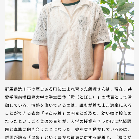
群馬県渋川市の歴史ある町に生まれ育った飯塚さんは、現在、共
愛学園前橋国際大学の学生団体「燈（とぼし）」の代表として活
動している。情熱を注いでいるのは、誰もが着たまま温泉に入る
ことができる衣類「湯あみ着」の開発と普及だ。幼い頃は控えめ
だったというごく普通の青年が、大学の授業をきっかけに地域課
題と真摯に向き合うことになった。彼を突き動かしているのは、
群馬が誇る「温泉」という豊かな資源に対する愛着と、「機会が