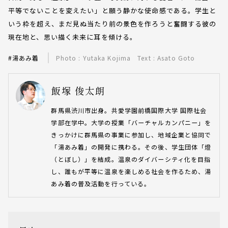
平等でないことを変えたい」と願う静かな使命感である。学生と
いう枠を超え、まだ見ぬ当たり前の景色を作ろうと奮闘する彼の
現在地と、思い描く未来に耳を傾ける。
#湯あみ着
Photo : Yutaka Kojima Text : Asato Goto
飯塚 俊太朗
群馬県渋川市出身。共愛学園前橋国際大学 国際社会
学部在学中。大学の授業「バーチャルカンパニー」を
きっかけに群馬県の事業に参加し、地域企業と協同で
「湯あみ着」の開発に携わる。その後、学生団体「燈
（とぼし）」を結成。温泉のダイバーシティ化を目指
し、誰もが平等に温泉を楽しめる社会を作るため、湯
あみ着の普及活動を行っている。