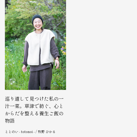
巡り道して見つけた私の一
汁一菜。草津で紡ぐ、心と
からだを整える養生ご飯の
物語
ととのい - totonoi - / 牧野 ひかる