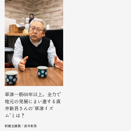
草津一筋60年以上。全力で
地元の発展にまい進する直
井新吾さんの“草津イズ
ム”とは？
町議会議員 / 直井新吾