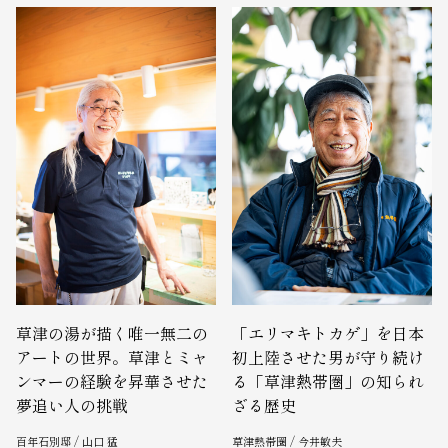
草津の湯が描く唯一無二の
「エリマキトカゲ」を日本
アートの世界。草津とミャ
初上陸させた男が守り続け
ンマーの経験を昇華させた
る「草津熱帯圏」の知られ
夢追い人の挑戦
ざる歴史
百年石別邸 / 山口 猛
草津熱帯圏 / 今井敏夫