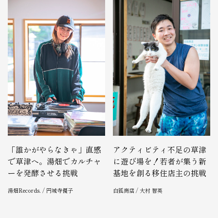
「誰かがやらなきゃ」直感
アクティビティ不足の草津
で草津へ。湯畑でカルチャ
に遊び場を！若者が集う新
ーを発酵させる挑戦
基地を創る移住店主の挑戦
湯畑Records. / 円城寺優子
白狐商店 / 大村 智英