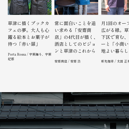
草津に描くブックカ
常に面白いことを追
月1回のオー
フェの夢。大人も心
い求める「安齋商
広がる縁。草
躍る絵本とお菓子が
店」の4代目が描く、
下区で育む、
待つ「赤い扉」
酒店としてのビジョ
ーと「小商い
ンと草津のこれから
地よい暮らし
Porta Rossa / 宇原海斗、宇原
妃那
安齋商店 / 安齋 浩
軒先珈琲 / 太田 正