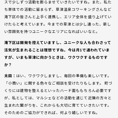
スで少しずつ活動を膨らませていきたいですね。また、私た
ち単体での活動に留まらず、草津温泉コワーキングさんなど
滝下区の皆さんと上手く連携し、エリア全体を盛り上げてい
けたらと考えています。今までの草津とは少し違った、新し
い雰囲気を持つユニークなエリアになればいいなと。
滝下区は開発を控えていますし、ユニークな人も合わさって
活気が生まれることは理想ですね。今は月1で通われていま
すが、いまも草津に向かうときは、ワクワクするものです
か？
太田：
はい、ワクワクしますし、毎回の準備も楽しいです。
「小商い」に関する色々なご相談を受けたりもします。 町づ
くりには建物を整えるといったハード面ももちろん必要です
が、私としては、マルシェなどの活動を通じて近隣の方々と
生まれた繋がりを、これからも大切に育てていきたいです。
そのためのご協力ができれば、何より嬉しいですね。