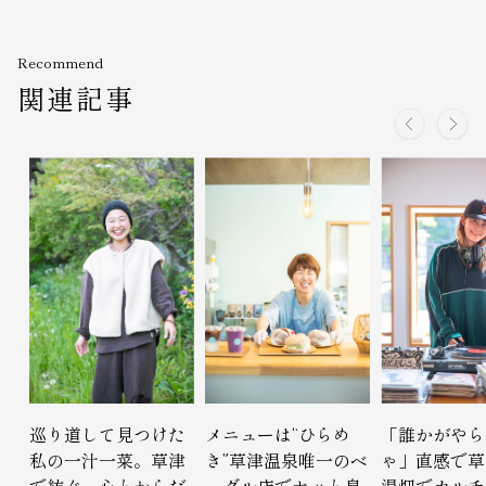
Recommend
関連記事
巡り道して見つけた
メニューは“ひらめ
「誰かがやら
私の一汁一菜。草津
き”草津温泉唯一のベ
ゃ」直感で草