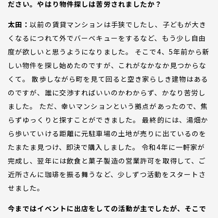
ださい。やはり物件探しは苦労されましたか？
太田：
以前の賃貸マンションは手狭でしたし、子どもが大き
くなるにつれて外でバーベキューをするなど、もう少し自由
度が欲しいと思うようになりました。 そこで4、5年前から新
しい物件を探し始めたのですが、これがなかなか見つからな
くて。 散歩しながら町を見て回ると空き家らしき建物はある
のですが、誰に交渉すればいいのかわからず、かなり苦労し
ました。 ただ、幸いマンションという拠点があったので、焦
らずゆっくりと探すことができました。 最終的には、湯畑か
ら歩いていける距離に元駐車場の土地が売りに出ているのを
たまたま見つけ、即決で購入しました。 令和4年に一軒家が
完成し、翌年には飲食と菓子製造の営業許可を取得して、ご
近所さんに珈琲を振る舞うなど、少しずつ活動をスタートさ
せました。
今まではイベントに出店をしての活動が主でしたが、そこで