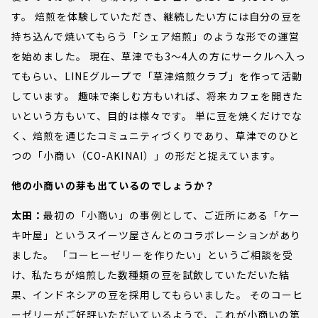
す。 焙煎を体験していただき、継続したい方には自分の豆を
持ち込んで焼いてもらう「シェア焙煎」のような形での運営
を始めました。 現在、草津でも3〜4人の方にサークルへ入っ
てもらい、LINEグループで「草津焙煎クラブ」を作って活動
しています。 趣味で楽しむ方もいれば、将来カフェを開きた
いという方もいて、目的は様々です。 単に豆を焼くだけでな
く、焙煎を通じたコミュニティづくりであり、草津でのひと
つの「小商い（CO-AKINAI）」の形だと捉えています。
他の小商いの芽も出ているのでしょうか？
太田：
最初の「小商い」の事例として、ご近所にある「ケー
キ叶屋」というスイーツ屋さんとのコラボレーションがあり
ました。 「コーヒーゼリーを作りたい」というご相談を受
け、私たちが焙煎した数種類の豆を試飲していただいた結
果、インドネシアの豆を採用してもらいました。 そのコーヒ
ーゼリーがご好評いただいているようで、これが小商いの第