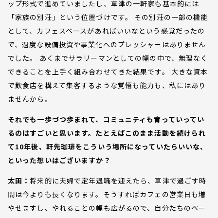
ップ形式で進めていましたし、草津の一軒家も基本的には
「家族の別荘」という位置づけです。 その別荘の一部の機能
として、カフェスペースがあればいいなという感覚だったの
で、過度な設備投資や事業化へのプレッシャーはありません
でした。 あくまでサラリーマンとしての幅の中で、無理なく
できることを上手く組み合わせてきた結果です。 大きな資本
で飲食店を構えて集客するような覚悟も能力も、私にはあり
ませんから。
それでも一歩づつ歩まれて、コミュニティも育っていってい
るのはすごいと思います。たとえばこのまま活動を続けられ
て10年後、軒先珈琲をこういう場所になっていたらいいな、
といった想いはございますか？
太田：
将来的に夫婦で定年退職を迎えたら、草津で過ごす時
間は今よりも長くなります。そうすればカフェの営業日も増
やせますし、やれることの幅も広がるので、自分たちのペー