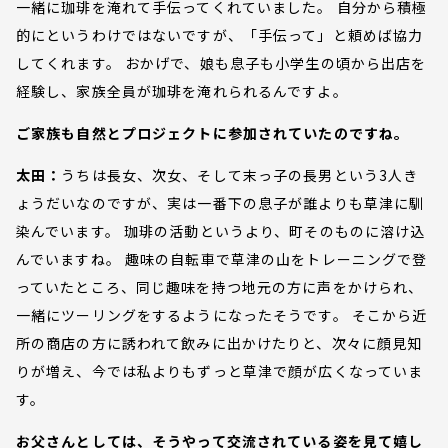
一緒に珈琲を淹れて手伝ってくれていました。 自分から積極
的にというわけではないですが、「手伝って」と頼めば協力
してくれます。 おかげで、娘も息子も小学生の頃から出店を
経験し、家族全員が珈琲を淹れられるんですよ。
ご家族も自然とプロジェクトに参加されていたのですね。
太田：
うちは長女、次女、そして末っ子の長男という3人き
ょうだいなのですが、実は一番下の息子が誰よりも草津に馴
染んでいます。 珈琲の活動というより、町そのものに溶け込
んでいますね。 趣味の自転車で草津の山をトレーニングで登
っていたところ、同じ趣味を持つ地元の方に声をかけられ、
一緒にツーリングをするようになったそうです。 そこから近
所の商店の方に誘われて飲みに出かけたりと、次々に顔見知
りが増え、今では私よりもずっと草津で顔が広くなっていま
す。
お父さんとしては、そうやって交流されている姿を見て嬉し