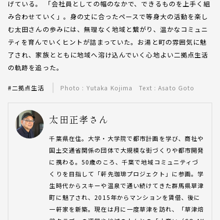
げている。 「会社員としての幅のなかで、できるものを上手く組
み合わせていく」。身の丈に合ったペースで等身大の活動を楽し
む太田さんの歩みには、無理なく地域と繋がり、温かなコミュニ
ティを育んでいくヒントが詰まっていた。お湯と町の雰囲気に魅
了され、家族とともに地域へ溶け込んでいく心地よい二拠点生活
の軌跡を追った。
#二拠点生活
Photo : Yutaka Kojima Text : Asato Goto
太田正孝さん
千葉県在住。大学・大学院で都市計画を学び、商社や
国土交通省関係の団体で大規模な街づくりや都市開発
に携わる。50歳のころ、千葉で地域コミュニティづ
くりを目指して「軒先珈琲プロジェクト」に参画。学
生時代からスキーや温泉で通い続けてきた群馬県草津
町に魅了され、2015年からマンションを賃借、後に
一軒家を新築。現在は月に一度草津を訪れ、「草津焙