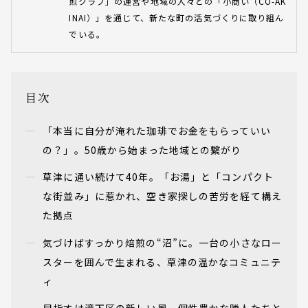
煎クラブ」の運営や地域の人々との「小商い（CO-AK
INAI）」を通じて、新たな町の活気づくりに取り組ん
でいる。
目次
「本当に自分が淹れた珈琲でお金をもらっていい
の？」。50歳から始まった地域との繋がり
草津に通い続けて40年。「お湯」と「コンパクト
な街並み」に惹かれ、空き家探しの苦労を経て構え
た拠点
気づけばすっかり焙煎の“沼”に。一台の小さなロー
スターを囲んで生まれる、草津の温かなコミュニテ
ィ
目指すは滝下区の新しい風。個性豊かな隣人たちと